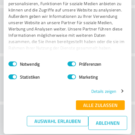
personalisieren, Funktionen für soziale Medien anbieten zu
können und die Zugriffe auf unsere Website zu analysieren.
Beratung
Außerdem geben wir Informationen zu Ihrer Verwendung
unserer Website an unsere Partner für soziale Medien,
Werbung und Analysen weiter. Unsere Partner führen diese
Informationen möglicherweise mit weiteren Daten
zusammen, die Sie ihnen bereitgestellt haben oder die sie im
Rahmen Ihrer Nutzung der Dienste gesammelt haben.
Einwilligungsauswahl
Impressum
|
Datenschutzbestimmungen
Kundenservice
Notwendig
Präferenzen
Statistiken
Marketing
Details zeigen
ALLE ZULASSEN
Wie beurteilen Sie Ihr
AUSWAHL ERLAUBEN
Aufwand-/Nutzenverhältnis?
ABLEHNEN