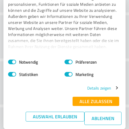
personalisieren, Funktionen für soziale Medien anbieten zu
können und die Zugriffe auf unsere Website zu analysieren.
Außerdem geben wir Informationen zu Ihrer Verwendung
Konsultatsioon
unserer Website an unsere Partner für soziale Medien,
Werbung und Analysen weiter. Unsere Partner führen diese
Informationen möglicherweise mit weiteren Daten
zusammen, die Sie ihnen bereitgestellt haben oder die sie im
Rahmen Ihrer Nutzung der Dienste gesammelt haben.
Einwilligungsauswahl
Impressum
|
Datenschutzbestimmungen
Notwendig
Präferenzen
Klienditeenindus
Statistiken
Marketing
Details zeigen
ALLE ZULASSEN
What do you think of the price to
AUSWAHL ERLAUBEN
ABLEHNEN
performance ratio?