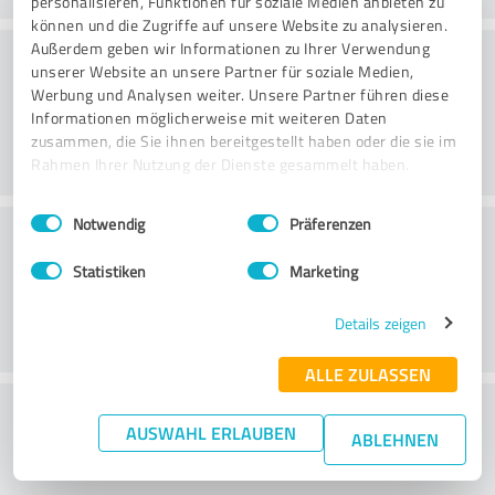
personalisieren, Funktionen für soziale Medien anbieten zu
können und die Zugriffe auf unsere Website zu analysieren.
Konsultatsioon
Außerdem geben wir Informationen zu Ihrer Verwendung
unserer Website an unsere Partner für soziale Medien,
Werbung und Analysen weiter. Unsere Partner führen diese
Informationen möglicherweise mit weiteren Daten
zusammen, die Sie ihnen bereitgestellt haben oder die sie im
Rahmen Ihrer Nutzung der Dienste gesammelt haben.
Einwilligungsauswahl
Impressum
|
Datenschutzbestimmungen
Notwendig
Präferenzen
Klienditeenindus
Statistiken
Marketing
Details zeigen
ALLE ZULASSEN
What do you think of the price to
AUSWAHL ERLAUBEN
ABLEHNEN
performance ratio?