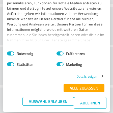
personalisieren, Funktionen für soziale Medien anbieten zu
können und die Zugriffe auf unsere Website zu analysieren.
Consulting
Außerdem geben wir Informationen zu Ihrer Verwendung
unserer Website an unsere Partner für soziale Medien,
Werbung und Analysen weiter. Unsere Partner führen diese
Informationen möglicherweise mit weiteren Daten
zusammen, die Sie ihnen bereitgestellt haben oder die sie im
Rahmen Ihrer Nutzung der Dienste gesammelt haben.
Einwilligungsauswahl
Impressum
|
Datenschutzbestimmungen
Klantenservice
Notwendig
Präferenzen
Statistiken
Marketing
Details zeigen
ALLE ZULASSEN
Wat vind je van de prijs-
AUSWAHL ERLAUBEN
prestatieverhouding?
ABLEHNEN