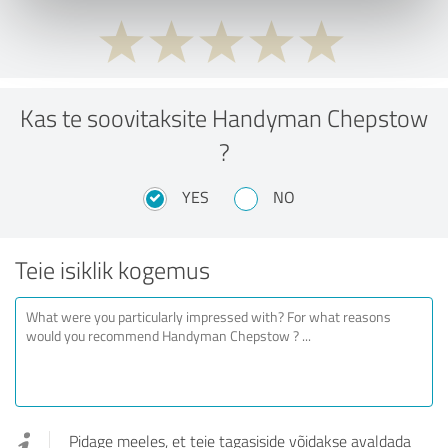
Kas te soovitaksite Handyman Chepstow
?
YES
NO
Teie isiklik kogemus
Pidage meeles, et teie tagasiside võidakse avaldada