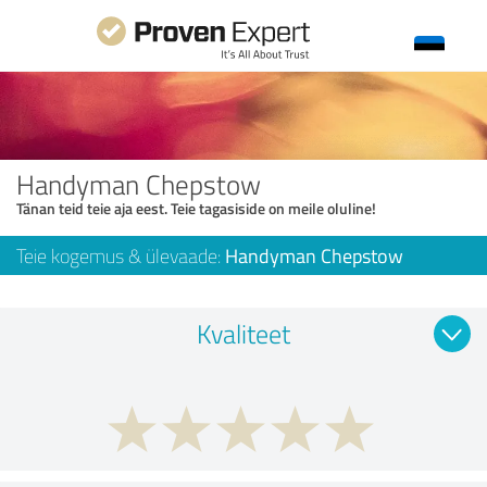
Handyman Chepstow
Tänan teid teie aja eest. Teie tagasiside on meile oluline!
Teie kogemus & ülevaade:
Handyman Chepstow
Kvaliteet