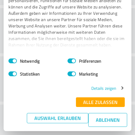
personalisieren, Funktionen für soziale Medien anbieten zu
können und die Zugriffe auf unsere Website zu analysieren.
Konsultatsioon
Außerdem geben wir Informationen zu Ihrer Verwendung
unserer Website an unsere Partner für soziale Medien,
Werbung und Analysen weiter. Unsere Partner führen diese
Informationen möglicherweise mit weiteren Daten
zusammen, die Sie ihnen bereitgestellt haben oder die sie im
Rahmen Ihrer Nutzung der Dienste gesammelt haben.
Einwilligungsauswahl
Impressum
|
Datenschutzbestimmungen
Notwendig
Präferenzen
Klienditeenindus
Statistiken
Marketing
Details zeigen
ALLE ZULASSEN
What do you think of the price to
AUSWAHL ERLAUBEN
ABLEHNEN
performance ratio?