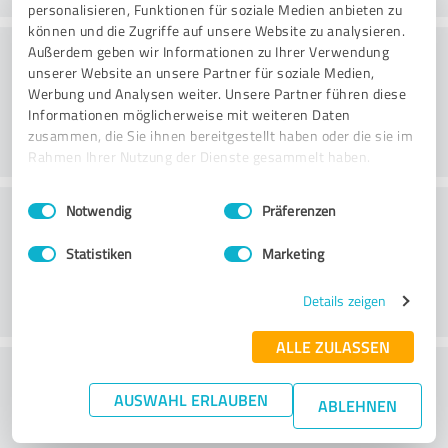
personalisieren, Funktionen für soziale Medien anbieten zu
können und die Zugriffe auf unsere Website zu analysieren.
Rådgivning
Außerdem geben wir Informationen zu Ihrer Verwendung
unserer Website an unsere Partner für soziale Medien,
Werbung und Analysen weiter. Unsere Partner führen diese
Informationen möglicherweise mit weiteren Daten
zusammen, die Sie ihnen bereitgestellt haben oder die sie im
Rahmen Ihrer Nutzung der Dienste gesammelt haben.
Einwilligungsauswahl
Impressum
|
Datenschutzbestimmungen
Kundservice
Notwendig
Präferenzen
Statistiken
Marketing
Details zeigen
ALLE ZULASSEN
What do you think of the price to
AUSWAHL ERLAUBEN
performance ratio?
ABLEHNEN