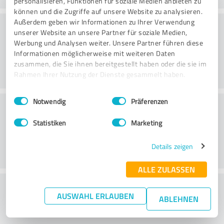
personalisieren, Funktionen für soziale Medien anbieten zu
können und die Zugriffe auf unsere Website zu analysieren.
Konsultatsioon
Außerdem geben wir Informationen zu Ihrer Verwendung
unserer Website an unsere Partner für soziale Medien,
Werbung und Analysen weiter. Unsere Partner führen diese
Informationen möglicherweise mit weiteren Daten
zusammen, die Sie ihnen bereitgestellt haben oder die sie im
Rahmen Ihrer Nutzung der Dienste gesammelt haben.
Einwilligungsauswahl
Impressum
|
Datenschutzbestimmungen
Notwendig
Präferenzen
Klienditeenindus
Statistiken
Marketing
Details zeigen
ALLE ZULASSEN
What do you think of the price to
AUSWAHL ERLAUBEN
ABLEHNEN
performance ratio?