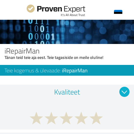
iRepairMan
Tänan teid teie aja eest. Teie tagasiside on meile oluline!
Teie kogemus & ülevaade:
iRepairMan
Kvaliteet