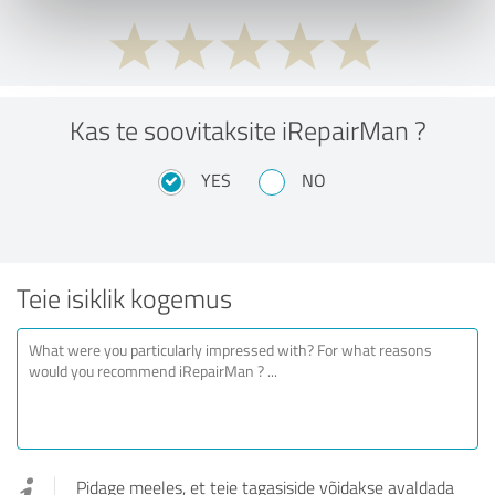
Kas te soovitaksite iRepairMan ?
YES
NO
Teie isiklik kogemus
Pidage meeles, et teie tagasiside võidakse avaldada