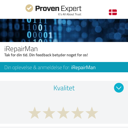
iRepairMan
Tak for din tid. Din feedback betyder noget for os!
Din oplevelse & anmeldelse for:
iRepairMan
Kvalitet