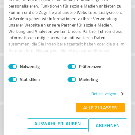
personalisieren, Funktionen für soziale Medien anbieten zu
können und die Zugriffe auf unsere Website zu analysieren.
Rådgivning
Außerdem geben wir Informationen zu Ihrer Verwendung
unserer Website an unsere Partner für soziale Medien,
Werbung und Analysen weiter. Unsere Partner führen diese
Informationen möglicherweise mit weiteren Daten
zusammen, die Sie ihnen bereitgestellt haben oder die sie im
Rahmen Ihrer Nutzung der Dienste gesammelt haben.
Kundeservice
Einwilligungsauswahl
Impressum
|
Datenschutzbestimmungen
Notwendig
Präferenzen
Statistiken
Marketing
Details zeigen
ALLE ZULASSEN
What do you think of the price to
performance ratio?
AUSWAHL ERLAUBEN
ABLEHNEN