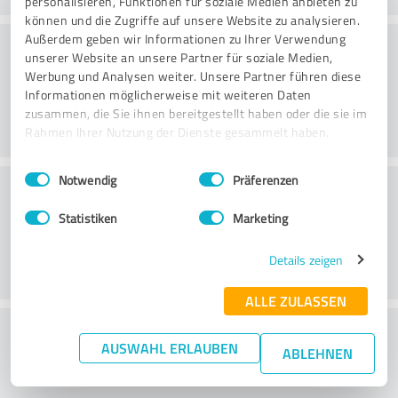
personalisieren, Funktionen für soziale Medien anbieten zu
können und die Zugriffe auf unsere Website zu analysieren.
Konsultatsioon
Außerdem geben wir Informationen zu Ihrer Verwendung
unserer Website an unsere Partner für soziale Medien,
Werbung und Analysen weiter. Unsere Partner führen diese
Informationen möglicherweise mit weiteren Daten
zusammen, die Sie ihnen bereitgestellt haben oder die sie im
Rahmen Ihrer Nutzung der Dienste gesammelt haben.
Einwilligungsauswahl
Impressum
|
Datenschutzbestimmungen
Notwendig
Präferenzen
Klienditeenindus
Statistiken
Marketing
Details zeigen
ALLE ZULASSEN
What do you think of the price to
AUSWAHL ERLAUBEN
ABLEHNEN
performance ratio?