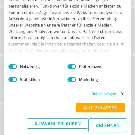
personalisieren, Funktionen für soziale Medien anbieten zu
können und die Zugriffe auf unsere Website zu analysieren.
Rådgivning
Außerdem geben wir Informationen zu Ihrer Verwendung
unserer Website an unsere Partner für soziale Medien,
Werbung und Analysen weiter. Unsere Partner führen diese
Informationen möglicherweise mit weiteren Daten
zusammen, die Sie ihnen bereitgestellt haben oder die sie im
Rahmen Ihrer Nutzung der Dienste gesammelt haben.
Kundeservice
Einwilligungsauswahl
Impressum
|
Datenschutzbestimmungen
Notwendig
Präferenzen
Statistiken
Marketing
Details zeigen
ALLE ZULASSEN
What do you think of the price to
performance ratio?
AUSWAHL ERLAUBEN
ABLEHNEN