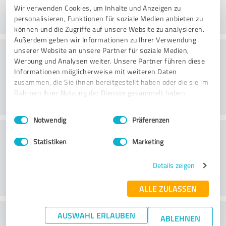
Wir verwenden Cookies, um Inhalte und Anzeigen zu
personalisieren, Funktionen für soziale Medien anbieten zu
können und die Zugriffe auf unsere Website zu analysieren.
Außerdem geben wir Informationen zu Ihrer Verwendung
Väärtus
unserer Website an unsere Partner für soziale Medien,
Werbung und Analysen weiter. Unsere Partner führen diese
Informationen möglicherweise mit weiteren Daten
zusammen, die Sie ihnen bereitgestellt haben oder die sie im
Rahmen Ihrer Nutzung der Dienste gesammelt haben.
Einwilligungsauswahl
Impressum
|
Datenschutzbestimmungen
Notwendig
Präferenzen
Klienditeenindus
Statistiken
Marketing
Details zeigen
ALLE ZULASSEN
What do you think of the price to
AUSWAHL ERLAUBEN
ABLEHNEN