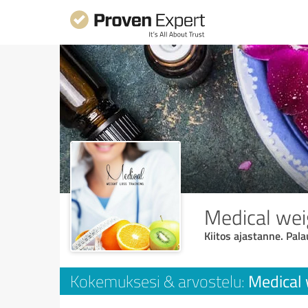
Medical weig
Kiitos ajastanne. Pala
Medical w
Kokemuksesi & arvostelu: