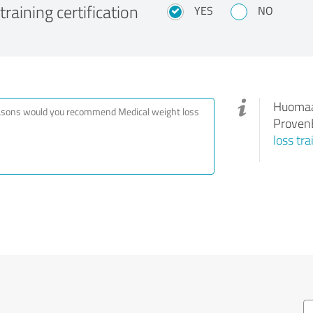
training certification
YES
NO
Huomaa,
ProvenE
loss tra