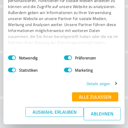
personalisieren, Funktionen für soziale Medien anbieten zu
können und die Zugriffe auf unsere Website zu analysieren.
Väärtus
Außerdem geben wir Informationen zu Ihrer Verwendung
unserer Website an unsere Partner für soziale Medien,
Werbung und Analysen weiter. Unsere Partner führen diese
Informationen möglicherweise mit weiteren Daten
zusammen, die Sie ihnen bereitgestellt haben oder die sie im
Rahmen Ihrer Nutzung der Dienste gesammelt haben.
Einwilligungsauswahl
Impressum
|
Datenschutzbestimmungen
Notwendig
Präferenzen
Klienditeenindus
Statistiken
Marketing
Details zeigen
ALLE ZULASSEN
What do you think of the price to
AUSWAHL ERLAUBEN
ABLEHNEN
performance ratio?