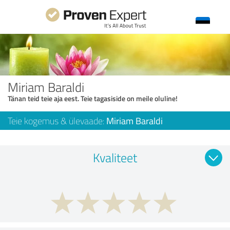
Miriam Baraldi
Tänan teid teie aja eest. Teie tagasiside on meile oluline!
Teie kogemus & ülevaade:
Miriam Baraldi
Kvaliteet