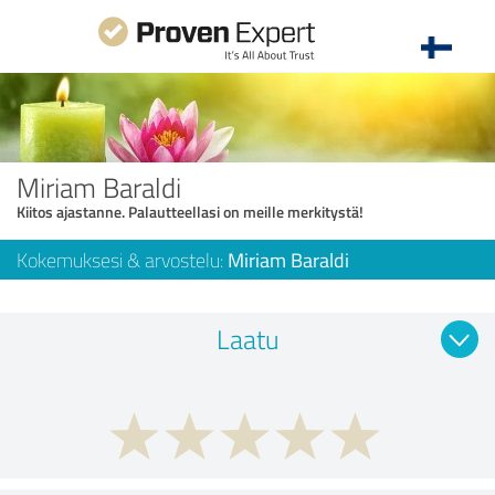
Miriam Baraldi
Kiitos ajastanne. Palautteellasi on meille merkitystä!
Kokemuksesi & arvostelu:
Miriam Baraldi
Laatu