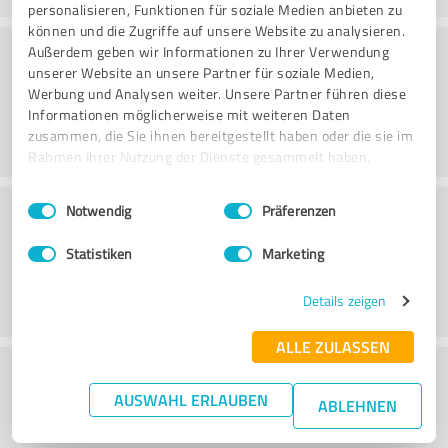
personalisieren, Funktionen für soziale Medien anbieten zu
können und die Zugriffe auf unsere Website zu analysieren.
Arvo
Außerdem geben wir Informationen zu Ihrer Verwendung
unserer Website an unsere Partner für soziale Medien,
Werbung und Analysen weiter. Unsere Partner führen diese
Informationen möglicherweise mit weiteren Daten
zusammen, die Sie ihnen bereitgestellt haben oder die sie im
Rahmen Ihrer Nutzung der Dienste gesammelt haben.
Einwilligungsauswahl
Impressum
|
Datenschutzbestimmungen
Asiakaspalvelu
Notwendig
Präferenzen
Statistiken
Marketing
Details zeigen
ALLE ZULASSEN
What do you think of the price to
AUSWAHL ERLAUBEN
performance ratio?
ABLEHNEN