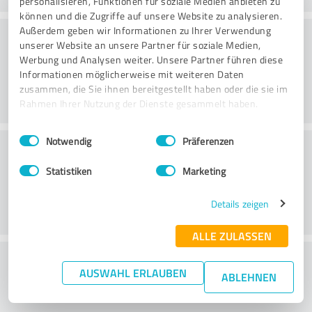
personalisieren, Funktionen für soziale Medien anbieten zu
können und die Zugriffe auf unsere Website zu analysieren.
Praktika
Außerdem geben wir Informationen zu Ihrer Verwendung
unserer Website an unsere Partner für soziale Medien,
Werbung und Analysen weiter. Unsere Partner führen diese
Informationen möglicherweise mit weiteren Daten
zusammen, die Sie ihnen bereitgestellt haben oder die sie im
Rahmen Ihrer Nutzung der Dienste gesammelt haben.
Einwilligungsauswahl
Impressum
|
Datenschutzbestimmungen
Notwendig
Präferenzen
Teenus
Statistiken
Marketing
Details zeigen
ALLE ZULASSEN
What do you think of the cost to benefit
AUSWAHL ERLAUBEN
ABLEHNEN
ratio?