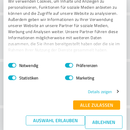
Wir verwenden Cookies, um Inhalte und Anzeigen zu
personalisieren, Funktionen für soziale Medien anbieten zu
können und die Zugriffe auf unsere Website zu analysieren.
Außerdem geben wir Informationen zu Ihrer Verwendung
Praxis
unserer Website an unsere Partner für soziale Medien,
Werbung und Analysen weiter. Unsere Partner führen diese
Informationen möglicherweise mit weiteren Daten
zusammen, die Sie ihnen bereitgestellt haben oder die sie im
Rahmen Ihrer Nutzung der Dienste gesammelt haben.
Einwilligungsauswahl
Impressum
|
Datenschutzbestimmungen
Notwendig
Präferenzen
Service
Statistiken
Marketing
Details zeigen
ALLE ZULASSEN
Wie beurteilen Sie Ihr
AUSWAHL ERLAUBEN
ABLEHNEN
Aufwand-/Nutzenverhältnis?