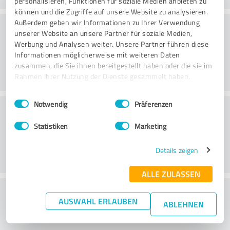
personalisieren, Funktionen für soziale Medien anbieten zu
können und die Zugriffe auf unsere Website zu analysieren.
Sõbralikkus
Außerdem geben wir Informationen zu Ihrer Verwendung
unserer Website an unsere Partner für soziale Medien,
Werbung und Analysen weiter. Unsere Partner führen diese
Informationen möglicherweise mit weiteren Daten
zusammen, die Sie ihnen bereitgestellt haben oder die sie im
Rahmen Ihrer Nutzung der Dienste gesammelt haben.
Einwilligungsauswahl
Impressum
|
Datenschutzbestimmungen
Notwendig
Präferenzen
Klienditeenindus
Statistiken
Marketing
Details zeigen
ALLE ZULASSEN
What do you think of the price to
AUSWAHL ERLAUBEN
ABLEHNEN
performance ratio?