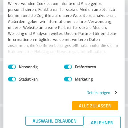
Wir verwenden Cookies, um Inhalte und Anzeigen zu
personalisieren, Funktionen für soziale Medien anbieten zu
können und die Zugriffe auf unsere Website zu analysieren.
Venlighed
Außerdem geben wir Informationen zu Ihrer Verwendung
unserer Website an unsere Partner für soziale Medien,
Werbung und Analysen weiter. Unsere Partner führen diese
Informationen möglicherweise mit weiteren Daten
zusammen, die Sie ihnen bereitgestellt haben oder die sie im
Rahmen Ihrer Nutzung der Dienste gesammelt haben.
Einwilligungsauswahl
Impressum
|
Datenschutzbestimmungen
Kundeservice
Notwendig
Präferenzen
Statistiken
Marketing
Details zeigen
ALLE ZULASSEN
What do you think of the price to
AUSWAHL ERLAUBEN
ABLEHNEN
performance ratio?