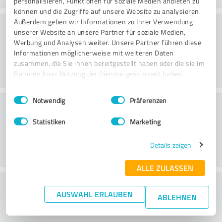
personalisieren, Funktionen für soziale Medien anbieten zu
können und die Zugriffe auf unsere Website zu analysieren.
Konsultatsioon
Außerdem geben wir Informationen zu Ihrer Verwendung
unserer Website an unsere Partner für soziale Medien,
Werbung und Analysen weiter. Unsere Partner führen diese
Informationen möglicherweise mit weiteren Daten
zusammen, die Sie ihnen bereitgestellt haben oder die sie im
Rahmen Ihrer Nutzung der Dienste gesammelt haben.
Einwilligungsauswahl
Impressum
|
Datenschutzbestimmungen
Notwendig
Präferenzen
Klienditeenindus
Statistiken
Marketing
Details zeigen
ALLE ZULASSEN
What do you think of the price to
AUSWAHL ERLAUBEN
ABLEHNEN
performance ratio?