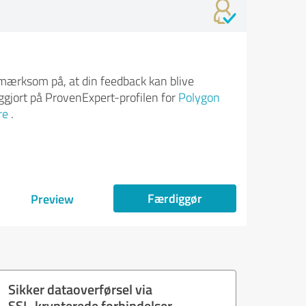
ærksom på, at din feedback kan blive
iggjort på ProvenExpert-profilen for
Polygon
re
.
Færdiggør
Preview
Sikker dataoverførsel via
SSL-krypterede forbindelser