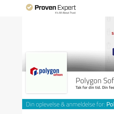
Polygon So
Tak for din tid. Din f
Po
Din oplevelse & anmeldelse for: