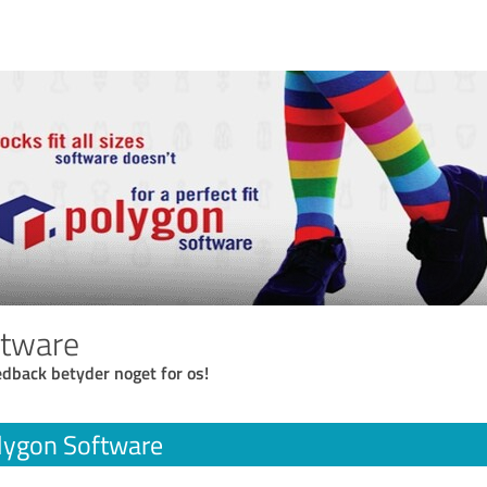
ftware
eedback betyder noget for os!
lygon Software