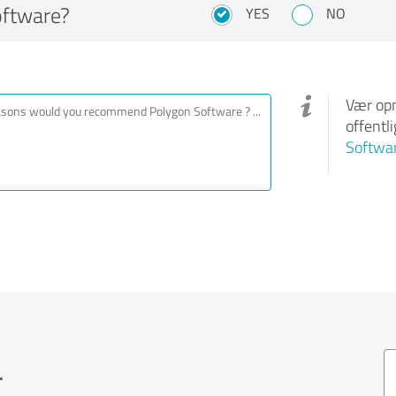
ftware?
YES
NO
Vær opm
offentl
Softwa
.