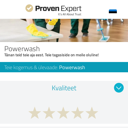
Powerwash
Tänan teid teie aja eest. Teie tagasiside on meile oluline!
Teie kogemus & ülevaade:
Powerwash
Kvaliteet