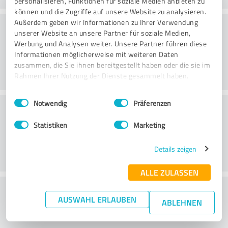
personalisieren, Funktionen für soziale Medien anbieten zu
können und die Zugriffe auf unsere Website zu analysieren.
Konsultatsioon
Außerdem geben wir Informationen zu Ihrer Verwendung
unserer Website an unsere Partner für soziale Medien,
Werbung und Analysen weiter. Unsere Partner führen diese
Informationen möglicherweise mit weiteren Daten
zusammen, die Sie ihnen bereitgestellt haben oder die sie im
Rahmen Ihrer Nutzung der Dienste gesammelt haben.
Einwilligungsauswahl
Impressum
|
Datenschutzbestimmungen
Notwendig
Präferenzen
Klienditeenindus
Statistiken
Marketing
Details zeigen
ALLE ZULASSEN
What do you think of the price to
AUSWAHL ERLAUBEN
ABLEHNEN
performance ratio?