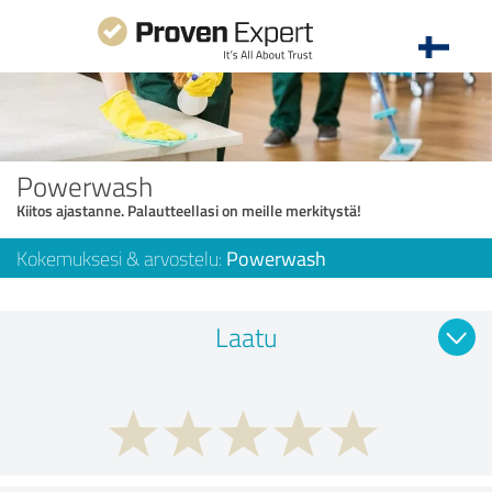
Powerwash
Kiitos ajastanne. Palautteellasi on meille merkitystä!
Kokemuksesi & arvostelu:
Powerwash
Laatu