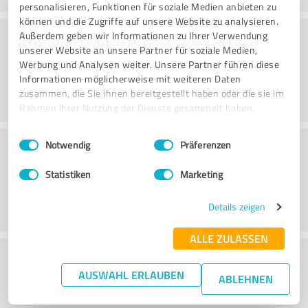
personalisieren, Funktionen für soziale Medien anbieten zu
können und die Zugriffe auf unsere Website zu analysieren.
Konsultointi
Außerdem geben wir Informationen zu Ihrer Verwendung
unserer Website an unsere Partner für soziale Medien,
Werbung und Analysen weiter. Unsere Partner führen diese
Informationen möglicherweise mit weiteren Daten
zusammen, die Sie ihnen bereitgestellt haben oder die sie im
Rahmen Ihrer Nutzung der Dienste gesammelt haben.
Einwilligungsauswahl
Impressum
|
Datenschutzbestimmungen
Asiakaspalvelu
Notwendig
Präferenzen
Statistiken
Marketing
Details zeigen
ALLE ZULASSEN
What do you think of the price to
AUSWAHL ERLAUBEN
performance ratio?
ABLEHNEN