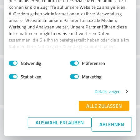
personalisieren, Funktionen für soziale Medien anbieten zu
können und die Zugriffe auf unsere Website zu analysieren.
Konsultatsioon
Außerdem geben wir Informationen zu Ihrer Verwendung
unserer Website an unsere Partner für soziale Medien,
Werbung und Analysen weiter. Unsere Partner führen diese
Informationen möglicherweise mit weiteren Daten
zusammen, die Sie ihnen bereitgestellt haben oder die sie im
Rahmen Ihrer Nutzung der Dienste gesammelt haben.
Einwilligungsauswahl
Impressum
|
Datenschutzbestimmungen
Notwendig
Präferenzen
Klienditeenindus
Statistiken
Marketing
Details zeigen
ALLE ZULASSEN
What do you think of the price to
AUSWAHL ERLAUBEN
ABLEHNEN
performance ratio?