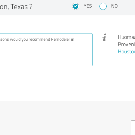
on, Texas ?
YES
NO
Huomaa,
ProvenE
Houston