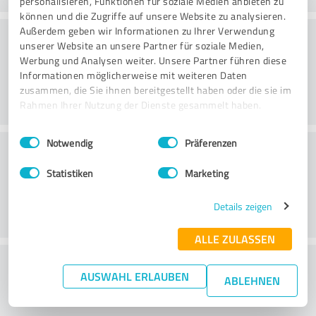
personalisieren, Funktionen für soziale Medien anbieten zu
können und die Zugriffe auf unsere Website zu analysieren.
Konsultatsioon
Außerdem geben wir Informationen zu Ihrer Verwendung
unserer Website an unsere Partner für soziale Medien,
Werbung und Analysen weiter. Unsere Partner führen diese
Informationen möglicherweise mit weiteren Daten
zusammen, die Sie ihnen bereitgestellt haben oder die sie im
Rahmen Ihrer Nutzung der Dienste gesammelt haben.
Einwilligungsauswahl
Impressum
|
Datenschutzbestimmungen
Notwendig
Präferenzen
Klienditeenindus
Statistiken
Marketing
Details zeigen
ALLE ZULASSEN
What do you think of the price to
AUSWAHL ERLAUBEN
ABLEHNEN
performance ratio?