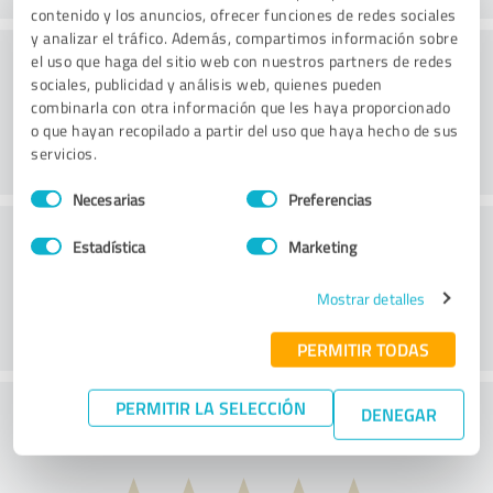
contenido y los anuncios, ofrecer funciones de redes sociales
y analizar el tráfico. Además, compartimos información sobre
Consultoría
el uso que haga del sitio web con nuestros partners de redes
sociales, publicidad y análisis web, quienes pueden
combinarla con otra información que les haya proporcionado
o que hayan recopilado a partir del uso que haya hecho de sus
servicios.
Selección
Necesarias
Preferencias
de
Servicio de atención al cliente
consentimiento
Estadística
Marketing
Mostrar detalles
PERMITIR TODAS
PERMITIR LA SELECCIÓN
¿Qué te parece la relación calidad-precio?
DENEGAR