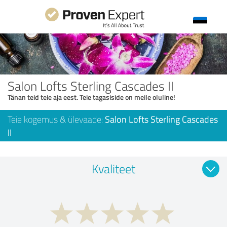
Salon Lofts Sterling Cascades II
Tänan teid teie aja eest. Teie tagasiside on meile oluline!
Teie kogemus & ülevaade:
Salon Lofts Sterling Cascades
II
Kvaliteet