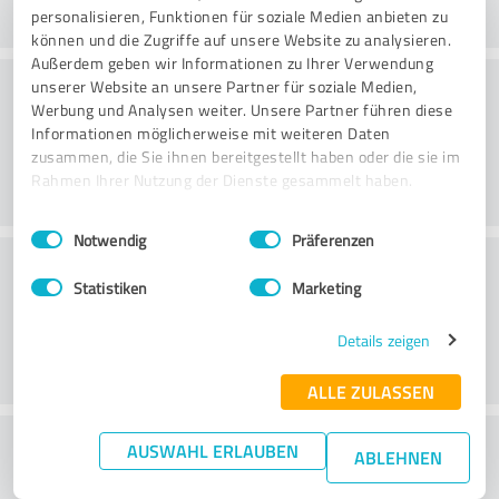
personalisieren, Funktionen für soziale Medien anbieten zu
können und die Zugriffe auf unsere Website zu analysieren.
Außerdem geben wir Informationen zu Ihrer Verwendung
Väärtus
unserer Website an unsere Partner für soziale Medien,
Werbung und Analysen weiter. Unsere Partner führen diese
Informationen möglicherweise mit weiteren Daten
zusammen, die Sie ihnen bereitgestellt haben oder die sie im
Rahmen Ihrer Nutzung der Dienste gesammelt haben.
Einwilligungsauswahl
Impressum
|
Datenschutzbestimmungen
Notwendig
Präferenzen
Klienditeenindus
Statistiken
Marketing
Details zeigen
ALLE ZULASSEN
What do you think of the price to
AUSWAHL ERLAUBEN
ABLEHNEN
performance ratio?