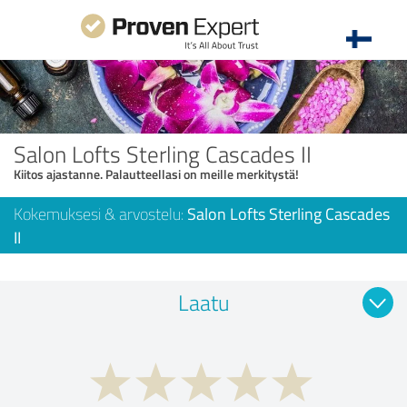
Salon Lofts Sterling Cascades II
Kiitos ajastanne. Palautteellasi on meille merkitystä!
Kokemuksesi & arvostelu:
Salon Lofts Sterling Cascades
II
Laatu