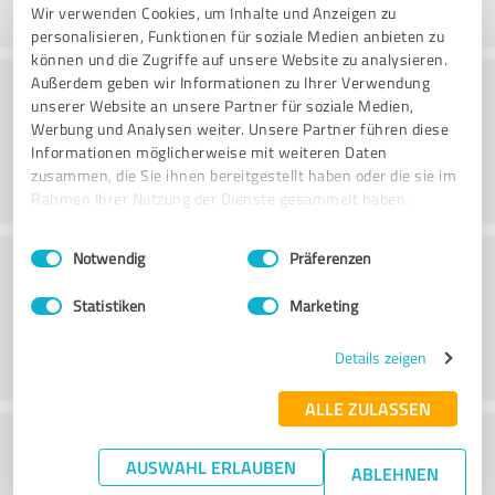
Wir verwenden Cookies, um Inhalte und Anzeigen zu
personalisieren, Funktionen für soziale Medien anbieten zu
können und die Zugriffe auf unsere Website zu analysieren.
Arvo
Außerdem geben wir Informationen zu Ihrer Verwendung
unserer Website an unsere Partner für soziale Medien,
Werbung und Analysen weiter. Unsere Partner führen diese
Informationen möglicherweise mit weiteren Daten
zusammen, die Sie ihnen bereitgestellt haben oder die sie im
Rahmen Ihrer Nutzung der Dienste gesammelt haben.
Einwilligungsauswahl
Impressum
|
Datenschutzbestimmungen
Asiakaspalvelu
Notwendig
Präferenzen
Statistiken
Marketing
Details zeigen
ALLE ZULASSEN
What do you think of the price to
AUSWAHL ERLAUBEN
ABLEHNEN
performance ratio?