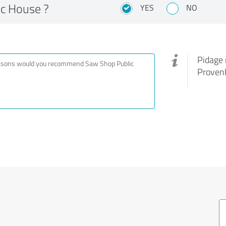
ic House ?
YES
NO
Pidage 
ProvenE