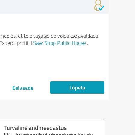
meeles, et teie tagasiside võidakse avaldada
xperdi profiilil
Saw Shop Public House
.
Lõpeta
Eelvaade
Turvaline andmeedastus
SSL-krüpteeritud ühenduste kaudu.