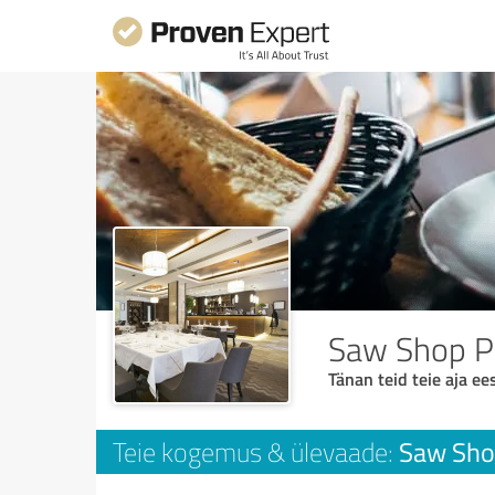
Saw Shop P
Tänan teid teie aja ees
Saw Sho
Teie kogemus & ülevaade: