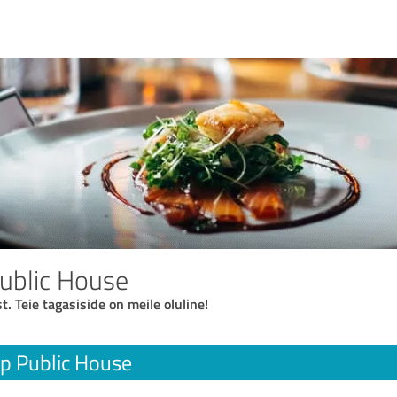
ublic House
t. Teie tagasiside on meile oluline!
p Public House