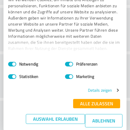
personalisieren, Funktionen für soziale Medien anbieten zu
können und die Zugriffe auf unsere Website zu analysieren.
Service på tilbud
Außerdem geben wir Informationen zu Ihrer Verwendung
unserer Website an unsere Partner für soziale Medien,
Werbung und Analysen weiter. Unsere Partner führen diese
Informationen möglicherweise mit weiteren Daten
zusammen, die Sie ihnen bereitgestellt haben oder die sie im
Rahmen Ihrer Nutzung der Dienste gesammelt haben.
Beliggenhed
Einwilligungsauswahl
Impressum
|
Datenschutzbestimmungen
Notwendig
Präferenzen
Statistiken
Marketing
Details zeigen
ALLE ZULASSEN
What do you think of the price to
performance ratio?
AUSWAHL ERLAUBEN
ABLEHNEN