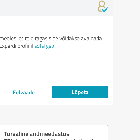
meeles, et teie tagasiside võidakse avaldada
xperdi profiilil
sdfsfgsb
.
Lõpeta
Eelvaade
Turvaline andmeedastus