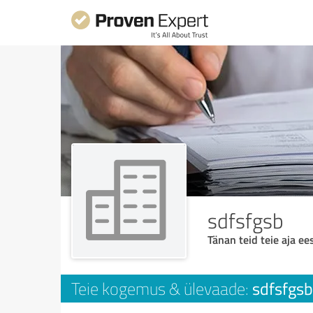
sdfsfgsb
Tänan teid teie aja ees
sdfsfgsb
Teie kogemus & ülevaade: