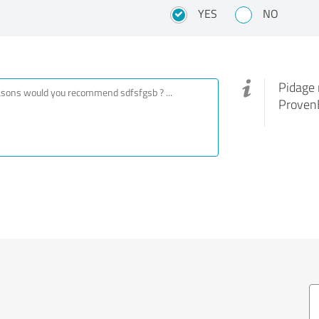
YES
NO
Pidage 
ProvenE