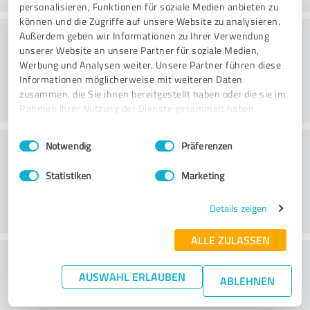
personalisieren, Funktionen für soziale Medien anbieten zu
können und die Zugriffe auf unsere Website zu analysieren.
Rådgivning
Außerdem geben wir Informationen zu Ihrer Verwendung
unserer Website an unsere Partner für soziale Medien,
Werbung und Analysen weiter. Unsere Partner führen diese
Informationen möglicherweise mit weiteren Daten
zusammen, die Sie ihnen bereitgestellt haben oder die sie im
Rahmen Ihrer Nutzung der Dienste gesammelt haben.
Einwilligungsauswahl
Impressum
|
Datenschutzbestimmungen
Kundeservice
Notwendig
Präferenzen
Statistiken
Marketing
Details zeigen
ALLE ZULASSEN
What do you think of the price to
AUSWAHL ERLAUBEN
performance ratio?
ABLEHNEN