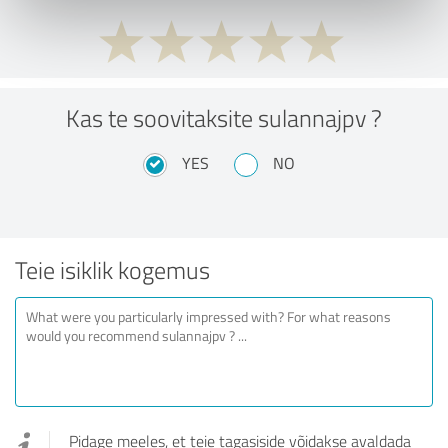
Kas te soovitaksite sulannajpv ?
YES
NO
Teie isiklik kogemus
Pidage meeles, et teie tagasiside võidakse avaldada