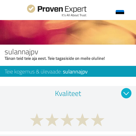
sulannajpv
Tänan teid teie aja eest. Teie tagasiside on meile oluline!
Teie kogemus & ülevaade:
sulannajpv
Kvaliteet