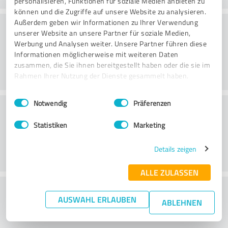
personalisieren, Funktionen für soziale Medien anbieten zu
können und die Zugriffe auf unsere Website zu analysieren.
Konsultatsioon
Außerdem geben wir Informationen zu Ihrer Verwendung
unserer Website an unsere Partner für soziale Medien,
Werbung und Analysen weiter. Unsere Partner führen diese
Informationen möglicherweise mit weiteren Daten
zusammen, die Sie ihnen bereitgestellt haben oder die sie im
Rahmen Ihrer Nutzung der Dienste gesammelt haben.
Einwilligungsauswahl
Impressum
|
Datenschutzbestimmungen
Notwendig
Präferenzen
Klienditeenindus
Statistiken
Marketing
Details zeigen
ALLE ZULASSEN
What do you think of the price to
AUSWAHL ERLAUBEN
ABLEHNEN
performance ratio?