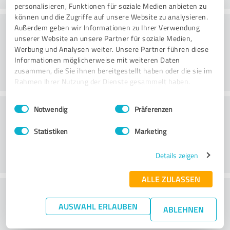
personalisieren, Funktionen für soziale Medien anbieten zu
können und die Zugriffe auf unsere Website zu analysieren.
Beratung
Außerdem geben wir Informationen zu Ihrer Verwendung
unserer Website an unsere Partner für soziale Medien,
Werbung und Analysen weiter. Unsere Partner führen diese
Informationen möglicherweise mit weiteren Daten
zusammen, die Sie ihnen bereitgestellt haben oder die sie im
Rahmen Ihrer Nutzung der Dienste gesammelt haben.
Einwilligungsauswahl
Impressum
|
Datenschutzbestimmungen
Kundenservice
Notwendig
Präferenzen
Statistiken
Marketing
Details zeigen
ALLE ZULASSEN
Wie beurteilen Sie das
AUSWAHL ERLAUBEN
Preis-/Leistungsverhältnis?
ABLEHNEN