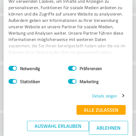
Wir verwenden Cookies, um Inhalte und Anzeigen zu
personalisieren, Funktionen für soziale Medien anbieten zu
können und die Zugriffe auf unsere Website zu analysieren.
Außerdem geben wir Informationen zu Ihrer Verwendung
Konsultatsioon
unserer Website an unsere Partner für soziale Medien,
Werbung und Analysen weiter. Unsere Partner führen diese
Informationen möglicherweise mit weiteren Daten
zusammen, die Sie ihnen bereitgestellt haben oder die sie im
Rahmen Ihrer Nutzung der Dienste gesammelt haben.
Einwilligungsauswahl
Impressum
|
Datenschutzbestimmungen
Notwendig
Präferenzen
Klienditeenindus
Statistiken
Marketing
Details zeigen
ALLE ZULASSEN
What do you think of the price to
AUSWAHL ERLAUBEN
ABLEHNEN
performance ratio?