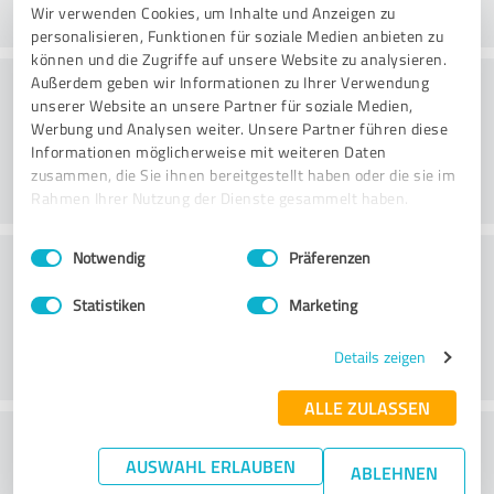
Wir verwenden Cookies, um Inhalte und Anzeigen zu
personalisieren, Funktionen für soziale Medien anbieten zu
können und die Zugriffe auf unsere Website zu analysieren.
Rådgivning
Außerdem geben wir Informationen zu Ihrer Verwendung
unserer Website an unsere Partner für soziale Medien,
Werbung und Analysen weiter. Unsere Partner führen diese
Informationen möglicherweise mit weiteren Daten
zusammen, die Sie ihnen bereitgestellt haben oder die sie im
Rahmen Ihrer Nutzung der Dienste gesammelt haben.
Einwilligungsauswahl
Impressum
|
Datenschutzbestimmungen
Kundservice
Notwendig
Präferenzen
Statistiken
Marketing
Details zeigen
ALLE ZULASSEN
What do you think of the price to
AUSWAHL ERLAUBEN
ABLEHNEN
performance ratio?