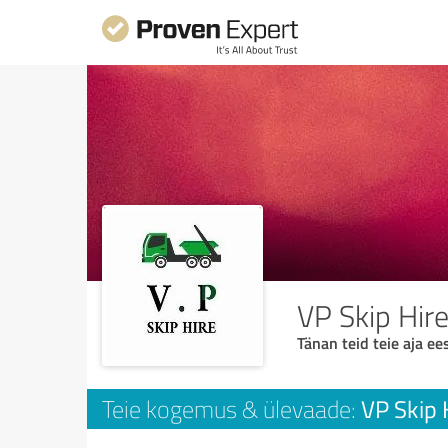
VP Skip Hire
Tänan teid teie aja ees
VP Skip 
Teie kogemus & ülevaade: