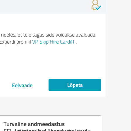
meeles, et teie tagasiside võidakse avaldada
xperdi profiilil
VP Skip Hire Cardiff
.
Lõpeta
Eelvaade
Turvaline andmeedastus
SSL-krüpteeritud ühenduste kaudu.