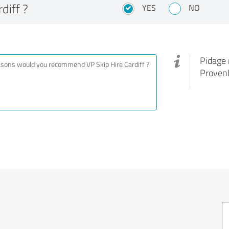
diff ?
YES
NO
Pidage 
ProvenE