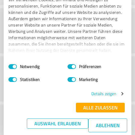
personalisieren, Funktionen für soziale Medien anbieten zu
können und die Zugriffe auf unsere Website zu analysieren.
Konsultointi
Außerdem geben wir Informationen zu Ihrer Verwendung
unserer Website an unsere Partner für soziale Medien,
Werbung und Analysen weiter. Unsere Partner führen diese
Informationen möglicherweise mit weiteren Daten
zusammen, die Sie ihnen bereitgestellt haben oder die sie im
Rahmen Ihrer Nutzung der Dienste gesammelt haben.
Asiakaspalvelu
Einwilligungsauswahl
Impressum
|
Datenschutzbestimmungen
Notwendig
Präferenzen
Statistiken
Marketing
Details zeigen
ALLE ZULASSEN
What do you think of the price to
performance ratio?
AUSWAHL ERLAUBEN
ABLEHNEN