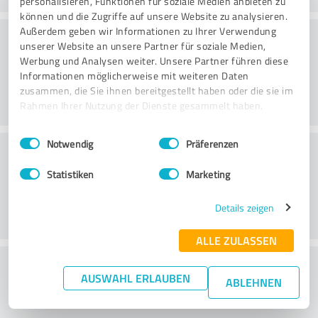
personalisieren, Funktionen für soziale Medien anbieten zu
können und die Zugriffe auf unsere Website zu analysieren.
Konsultatsioon
Außerdem geben wir Informationen zu Ihrer Verwendung
unserer Website an unsere Partner für soziale Medien,
Werbung und Analysen weiter. Unsere Partner führen diese
Informationen möglicherweise mit weiteren Daten
zusammen, die Sie ihnen bereitgestellt haben oder die sie im
Rahmen Ihrer Nutzung der Dienste gesammelt haben.
Einwilligungsauswahl
Impressum
|
Datenschutzbestimmungen
Notwendig
Präferenzen
Klienditeenindus
Statistiken
Marketing
Details zeigen
ALLE ZULASSEN
What do you think of the price to
AUSWAHL ERLAUBEN
ABLEHNEN
performance ratio?