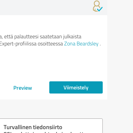
 että palautteesi saatetaan julkaista
xpert-profiilissa osoitteessa
Zona Beardsley
.
Viimeistely
Preview
Turvallinen tiedonsiirto