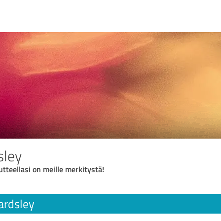
sley
utteellasi on meille merkitystä!
ardsley