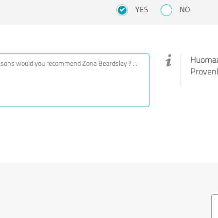
YES
NO
Huomaa,
ProvenE