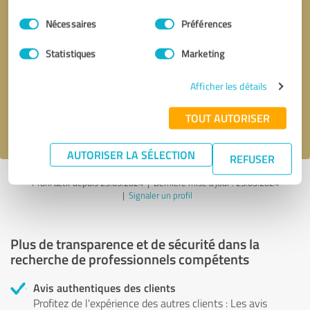
Sélection
Nécessaires
Préférences
du
consentement
Demander d'être rappelé
* champs obligatoires
Statistiques
Marketing
Afficher les détails
Envoyer un message
TOUT AUTORISER
J'accepte la politique de confidentialité de
.
AUTORISER LA SÉLECTION
REFUSER
Profil actif depuis 29.09.2024 |
Dernière mise à jour : 29.09.2024
|
Signaler un profil
Plus de transparence et de sécurité dans la
recherche de professionnels compétents
Avis authentiques des clients
Profitez de l'expérience des autres clients : Les avis