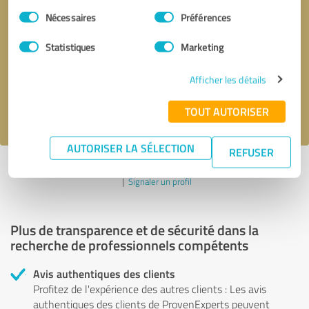
Sélection
Nécessaires
Préférences
du
Demander d'être rappelé
* champs obligatoires
consentement
Statistiques
Marketing
Envoyer un message
Afficher les détails
J'accepte la politique de confidentialité de
.
TOUT AUTORISER
AUTORISER LA SÉLECTION
REFUSER
Profil actif depuis 05.10.2020 |
Dernière mise à jour : 05.10.2020
|
Signaler un profil
Plus de transparence et de sécurité dans la
recherche de professionnels compétents
Avis authentiques des clients
Profitez de l'expérience des autres clients : Les avis
authentiques des clients de ProvenExperts peuvent