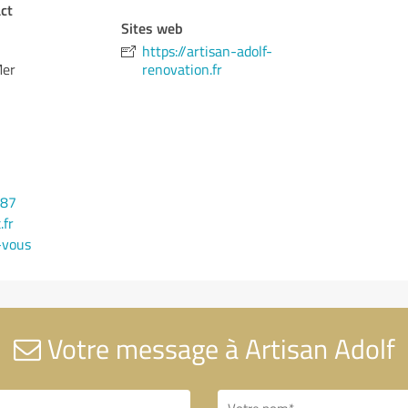
ct
Sites web
https://artisan-adolf-
Mer
renovation.fr
487
.fr
-vous
Votre message à Artisan Adolf