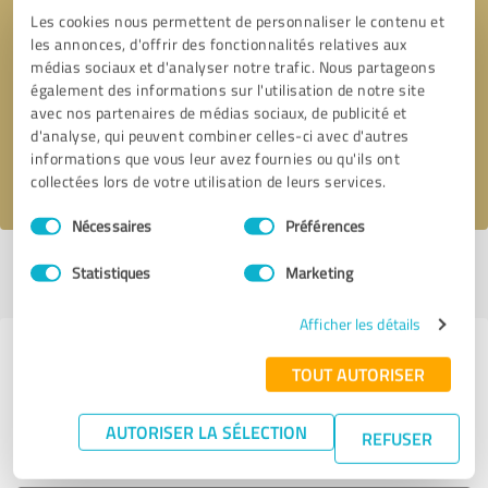
Les cookies nous permettent de personnaliser le contenu et
les annonces, d'offrir des fonctionnalités relatives aux
Demander d'être rappelé
* champs obligatoires
médias sociaux et d'analyser notre trafic. Nous partageons
également des informations sur l'utilisation de notre site
avec nos partenaires de médias sociaux, de publicité et
Envoyer un message
d'analyse, qui peuvent combiner celles-ci avec d'autres
informations que vous leur avez fournies ou qu'ils ont
J'accepte la politique de confidentialité de
.
collectées lors de votre utilisation de leurs services.
Sélection
Nécessaires
Préférences
du
consentement
Profil actif depuis 28.11.2024 |
Dernière mise à jour : 28.11.2024
Statistiques
Marketing
|
Signaler un profil
Afficher les détails
Expériences avec d'autres
TOUT AUTORISER
prestataires de services dans
l'industrie Éducation &
AUTORISER LA SÉLECTION
REFUSER
Développement professionnel