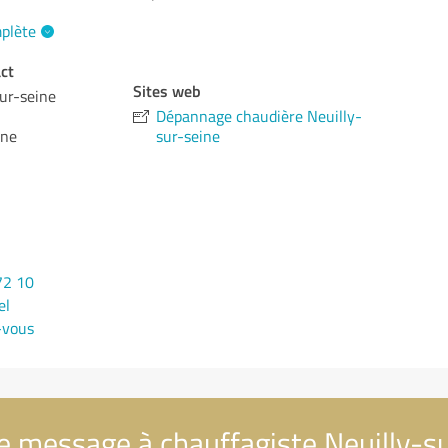
mplète
ct
Sites web
sur-seine
Dépannage chaudière Neuilly-
ine
sur-seine
72 10
el
-vous
e message à chauffagiste Neuilly-s