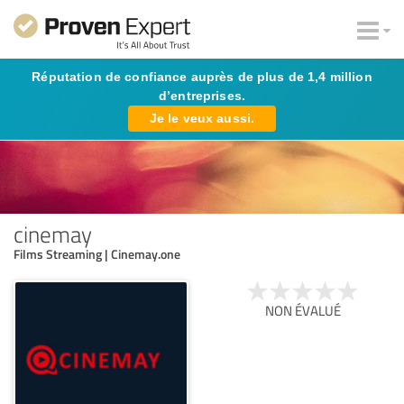
Réputation de confiance auprès de plus de 1,4 million
d’entreprises.
Je le veux aussi.
cinemay
Films Streaming | Cinemay.one
NON ÉVALUÉ