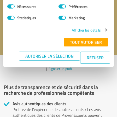
Sélection
Nécessaires
Préférences
du
Demander d'être rappelé
* champs obligatoires
consentement
Statistiques
Marketing
Envoyer un message
Afficher les détails
J'accepte la politique de confidentialité de
.
TOUT AUTORISER
AUTORISER LA SÉLECTION
REFUSER
Profil actif depuis 15.02.2024 |
Dernière mise à jour : 15.02.2024
|
Signaler un profil
Plus de transparence et de sécurité dans la
recherche de professionnels compétents
Avis authentiques des clients
Profitez de l'expérience des autres clients : Les avis
authentiques des clients de ProvenExperts peuvent