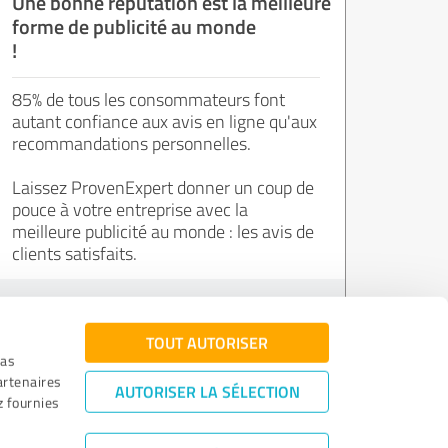
Une bonne réputation est la meilleure
forme de publicité au monde
!
85% de tous les consommateurs font
autant confiance aux avis en ligne qu'aux
recommandations personnelles.
Laissez ProvenExpert donner un coup de
pouce à votre entreprise avec la
meilleure publicité au monde : les avis de
clients satisfaits.
Inscrivez-vous gratuitement !
TOUT AUTORISER
ias
artenaires
AUTORISER LA SÉLECTION
z fournies
n
|
Assurance de la qualité
|
Politique de confidentialité
|
Avis juridique