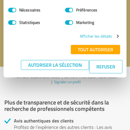
Sélection
Nécessaires
Préférences
du
consentement
Demander d'être rappelé
* champs obligatoires
Statistiques
Marketing
Afficher les détails
Envoyer un message
TOUT AUTORISER
J'accepte la politique de confidentialité de
.
AUTORISER LA SÉLECTION
REFUSER
Profil actif depuis 06.07.2025 |
Dernière mise à jour : 06.07.2025
|
Signaler un profil
Plus de transparence et de sécurité dans la
recherche de professionnels compétents
Avis authentiques des clients
Profitez de l'expérience des autres clients : Les avis