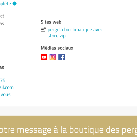
mplète
ct
Sites web
as
pergola bioclimatique avec
store zip
Médias sociaux
as
375
il.com
-vous
tre message à la boutique des per