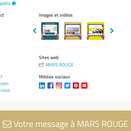
mplète
ct
Images et vidéos
Sites web
MARS ROUGE
Médias sociaux
37
.com
-vous
Votre message à MARS ROUGE